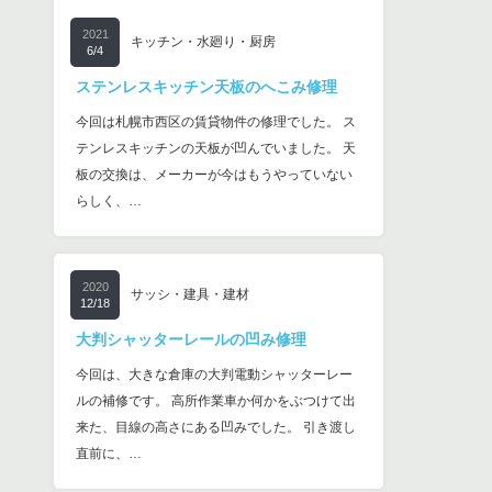
2021
キッチン・水廻り・厨房
6/4
ステンレスキッチン天板のへこみ修理
今回は札幌市西区の賃貸物件の修理でした。 ス
テンレスキッチンの天板が凹んでいました。 天
板の交換は、メーカーが今はもうやっていない
らしく、…
2020
サッシ・建具・建材
12/18
大判シャッターレールの凹み修理
今回は、大きな倉庫の大判電動シャッターレー
ルの補修です。 高所作業車か何かをぶつけて出
来た、目線の高さにある凹みでした。 引き渡し
直前に、…