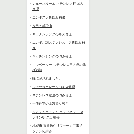
シューズルーム ステンレス框 凹み
修理
エンボス天板凹み補修
今日の羊蹄山
キッチンシンクのキズ修理
エンボス調ステンレス 天板凹み補
修
キッチンシンクの凹み修理
エレベーター ステンレス三方枠の焦
げ補修
蜂に刺されました。
シャッターレールのキズ修理
ステンレス敷居の凹み修理
一般住宅の出窓塗り替え
システムキッチン キャビネット メ
ラミン板 欠け補修
札幌市 賃貸物件リフォーム工事 キ
ッチンの染み