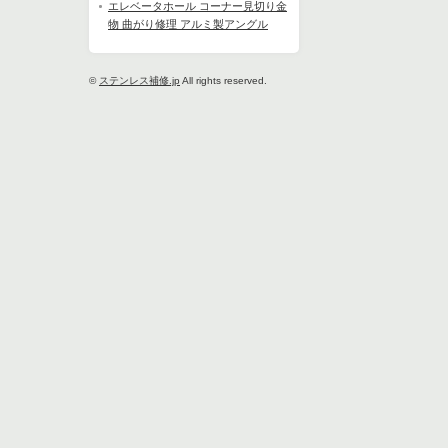
エレベータホール コーナー見切り金
物 曲がり修理 アルミ製アングル
©
ステンレス補修.jp
All rights reserved.