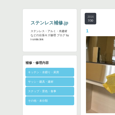
2016
7/30
ステンレス補修.jp
1
ステンレス・アルミ・木建材
などの出張キズ修理 ブログ by
t-smile.link
補修・修理内容
キッチン・水廻り・厨房
サッシ・建具・建材
スナップ・景色・食事
その他・未分類