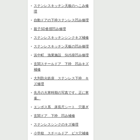
ステンレスキッチン天板のへこみ修
理
自動ドアの下枠ステンレス凹み修理
親子SD沓摺凹み修理
ステンレスキッチンシンクキズ補修
ステンレスキッチン天板の凹み修理
浜中町 漁業施設 SUS扉凹み修理
玄関スチールドア 下枠 凹みキズ
補修
大判防火鉄扉 ステンレス下枠 キ
ズ修理
先月の大寒時期の写真です。正に寒
雀。
エンボス系 床長尺シート 穴塞ぎ
玄関ドア 下枠 凹み補修
ステンレスシンクのキズ修理
小学校 スチールドア ビス穴補修