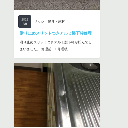
2019
サッシ・建具・建材
4/9
滑り止めスリットつきアルミ製下枠修理
滑り止めスリットつきアルミ製下枠が凹んでし
まいました。 修理前 ↓ 修理後 ↓ …