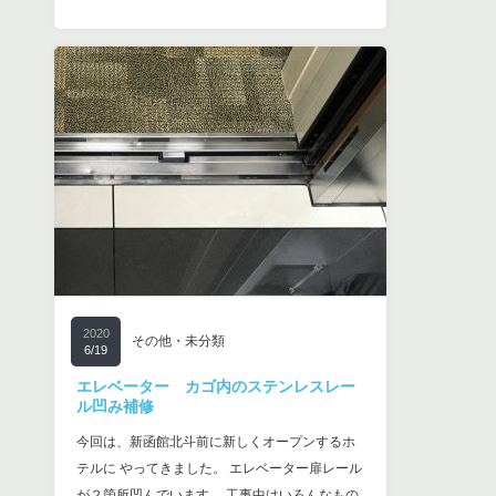
2020
その他・未分類
6/19
エレベーター カゴ内のステンレスレー
ル凹み補修
今回は、新函館北斗前に新しくオープンするホ
テルに やってきました。 エレベーター扉レール
が２箇所凹んでいます。 工事中はいろんなもの