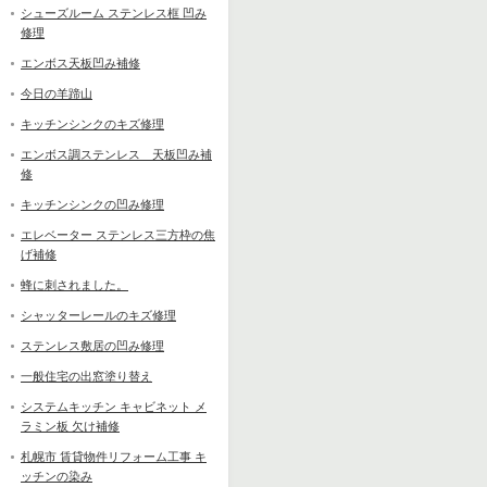
シューズルーム ステンレス框 凹み
修理
エンボス天板凹み補修
今日の羊蹄山
キッチンシンクのキズ修理
エンボス調ステンレス 天板凹み補
修
キッチンシンクの凹み修理
エレベーター ステンレス三方枠の焦
げ補修
蜂に刺されました。
シャッターレールのキズ修理
ステンレス敷居の凹み修理
一般住宅の出窓塗り替え
システムキッチン キャビネット メ
ラミン板 欠け補修
札幌市 賃貸物件リフォーム工事 キ
ッチンの染み