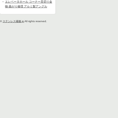
エレベータホール コーナー見切り金
物 曲がり修理 アルミ製アングル
©
ステンレス補修.jp
All rights reserved.