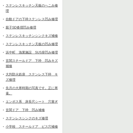
ステンレスキッチン天板のへこみ修
理
自動ドアの下枠ステンレス凹み修理
親子SD沓摺凹み修理
ステンレスキッチンシンクキズ補修
ステンレスキッチン天板の凹み修理
浜中町 漁業施設 SUS扉凹み修理
玄関スチールドア 下枠 凹みキズ
補修
大判防火鉄扉 ステンレス下枠 キ
ズ修理
先月の大寒時期の写真です。正に寒
雀。
エンボス系 床長尺シート 穴塞ぎ
玄関ドア 下枠 凹み補修
ステンレスシンクのキズ修理
小学校 スチールドア ビス穴補修