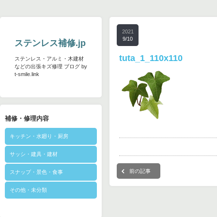
2021
9/10
ステンレス補修.jp
tuta_1_110x110
ステンレス・アルミ・木建材
などの出張キズ修理 ブログ by
t-smile.link
補修・修理内容
キッチン・水廻り・厨房
サッシ・建具・建材
前の記事
スナップ・景色・食事
その他・未分類