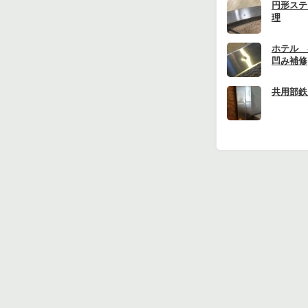
円形ステ
理
ホテル 
凹み補修
共用部鉄