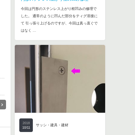
今回は円形のステンレス上がり框凹みの修理で
した。 通常のように凹んだ部分をティグ溶接に
て 引っ張り上げるのですが、今回は真っ直ぐで
はなく …
2018
サッシ・建具・建材
10/11