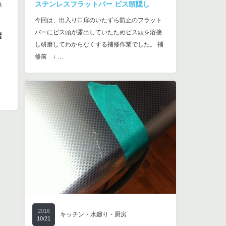
ステンレスフラットバー ビス頭隠し
み
今回は、出入り口扉のいたずら防止のフラット
バーにビス頭が露出していたためビス頭を溶接
摺
し研磨してわからなくする補修作業でした。 補
修前 ↓ …
2016
キッチン・水廻り・厨房
10/21