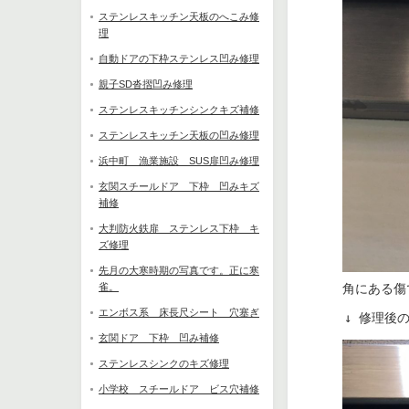
ステンレスキッチン天板のへこみ修
理
自動ドアの下枠ステンレス凹み修理
親子SD沓摺凹み修理
ステンレスキッチンシンクキズ補修
ステンレスキッチン天板の凹み修理
浜中町 漁業施設 SUS扉凹み修理
玄関スチールドア 下枠 凹みキズ
補修
大判防火鉄扉 ステンレス下枠 キ
ズ修理
先月の大寒時期の写真です。正に寒
雀。
角にある傷
エンボス系 床長尺シート 穴塞ぎ
　　　↓ 修理後
玄関ドア 下枠 凹み補修
ステンレスシンクのキズ修理
小学校 スチールドア ビス穴補修