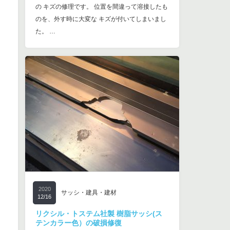
の キズの修理です。 位置を間違って溶接したも
のを、外す時に大変な キズが付いてしまいまし
た。 …
2020
サッシ・建具・建材
12/16
リクシル・トステム社製 樹脂サッシ(ス
テンカラー色）の破損修復