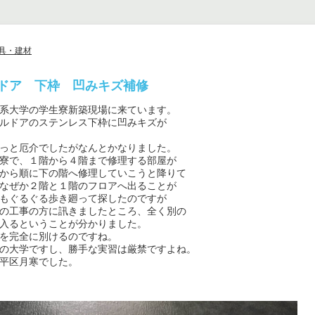
具・建材
ドア 下枠 凹みキズ補修
系大学の学生寮新築現場に来ています。

ルドアのステンレス下枠に凹みキズが

っと厄介でしたがなんとかなりました。

寮で、１階から４階まで修理する部屋が

から順に下の階へ修理していこうと降りて

なぜか２階と１階のフロアへ出ることが

もぐるぐる歩き廻って探したのですが

の工事の方に訊きましたところ、全く別の

入るということが分かりました。

を完全に別けるのですね。

の大学ですし、勝手な実習は厳禁ですよね。

平区月寒でした。