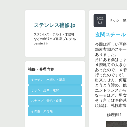
2021
サッシ・建
3/2
ステンレス補修.jp
玄関スチール
ステンレス・アルミ・木建材
などの出張キズ修理 ブログ by
t-smile.link
今回は新しい医療
部屋玄関のスチー
ありました。

角にある傷はちょ
４階建ての大きな
補修・修理内容
あったので、４階
行ったのですが、
出来ません。何度
キッチン・水廻り・厨房
とうとう諦め、他
エントランスから
サッシ・建具・建材
なーるほど、男女
そう言えば医療系
スナップ・景色・食事
現場は、札幌市豊
その他・未分類
　　　修理例１