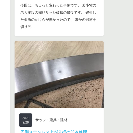
今回は、ちょっと変わった事例です。 苫小牧の
老人施設の樹脂サッシ破損の修復です。 破損し
た個所のかけらが無かったので、 ほかの部材を
切り欠…
2020
サッシ・建具・建材
9/29
円形ステンレス上がり框の凹み修理