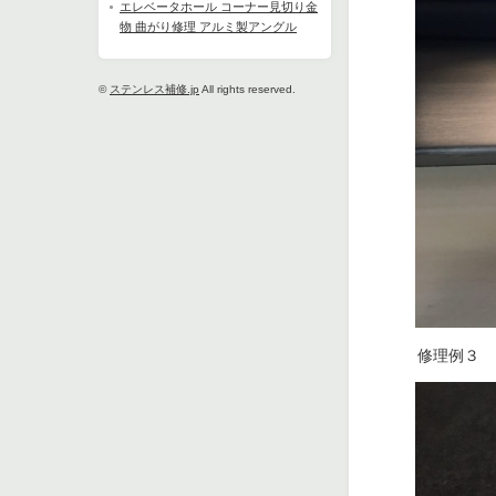
エレベータホール コーナー見切り金
物 曲がり修理 アルミ製アングル
©
ステンレス補修.jp
All rights reserved.
　　　修理例３