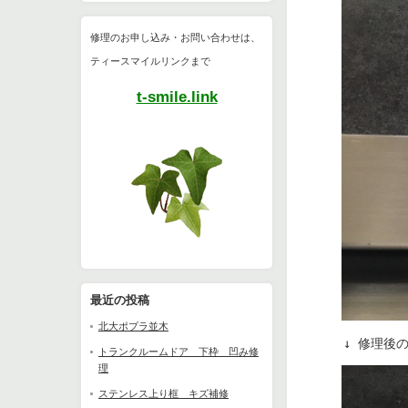
修理のお申し込み・お問い合わせは、
ティースマイルリンクまで
t-smile.link
最近の投稿
北大ポプラ並木
　　　↓ 修理後
トランクルームドア 下枠 凹み修
理
ステンレス上り框 キズ補修