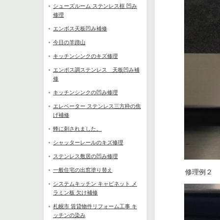
シューズルーム ステンレス框 凹み
修理
エンボス天板凹み補修
今日の羊蹄山
キッチンシンクのキズ修理
エンボス調ステンレス 天板凹み補
修
キッチンシンクの凹み修理
エレベーター ステンレス三方枠の焦
げ補修
蜂に刺されました。
シャッターレールのキズ修理
ステンレス敷居の凹み修理
一般住宅の出窓塗り替え
　　　修理例２
システムキッチン キャビネット メ
ラミン板 欠け補修
札幌市 賃貸物件リフォーム工事 キ
ッチンの染み