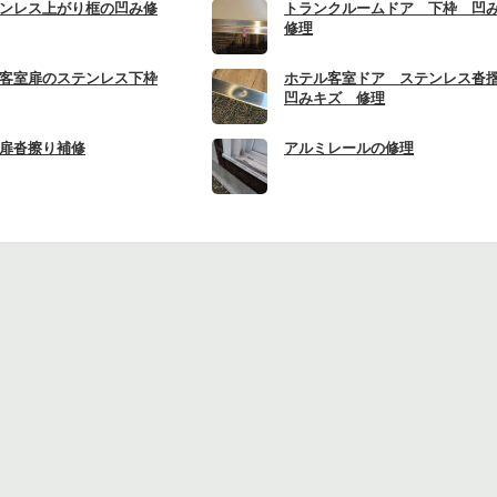
ンレス上がり框の凹み修
トランクルームドア 下枠 凹
修理
客室扉のステンレス下枠
ホテル客室ドア ステンレス沓
凹みキズ 修理
扉沓擦り補修
アルミレールの修理