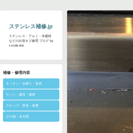
ステンレス補修.jp
ステンレス・アルミ・木建材
などの出張キズ修理 ブログ by
t-smile.link
補修・修理内容
キッチン・水廻り・厨房
サッシ・建具・建材
スナップ・景色・食事
その他・未分類