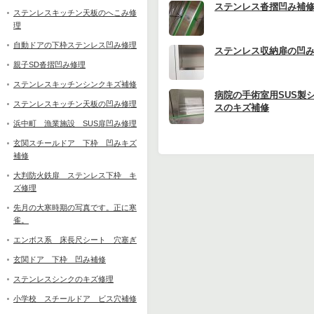
ステンレス沓摺凹み補
ステンレスキッチン天板のへこみ修
理
自動ドアの下枠ステンレス凹み修理
ステンレス収納扉の凹
親子SD沓摺凹み修理
ステンレスキッチンシンクキズ補修
病院の手術室用SUS製
ステンレスキッチン天板の凹み修理
スのキズ補修
浜中町 漁業施設 SUS扉凹み修理
玄関スチールドア 下枠 凹みキズ
補修
大判防火鉄扉 ステンレス下枠 キ
ズ修理
先月の大寒時期の写真です。正に寒
雀。
エンボス系 床長尺シート 穴塞ぎ
玄関ドア 下枠 凹み補修
ステンレスシンクのキズ修理
小学校 スチールドア ビス穴補修