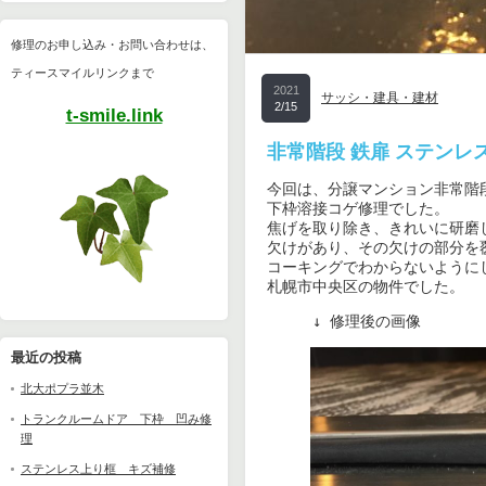
修理のお申し込み・お問い合わせは、
ティースマイルリンクまで
2021
サッシ・建具・建材
2/15
t-smile.link
非常階段 鉄扉 ステンレ
今回は、分譲マンション非常階段
下枠溶接コゲ修理でした。

焦げを取り除き、きれいに研磨し
欠けがあり、その欠けの部分を覆
コーキングでわからないようにし
札幌市中央区の物件でした。
　　　↓ 修理後の画像
最近の投稿
北大ポプラ並木
トランクルームドア 下枠 凹み修
理
ステンレス上り框 キズ補修