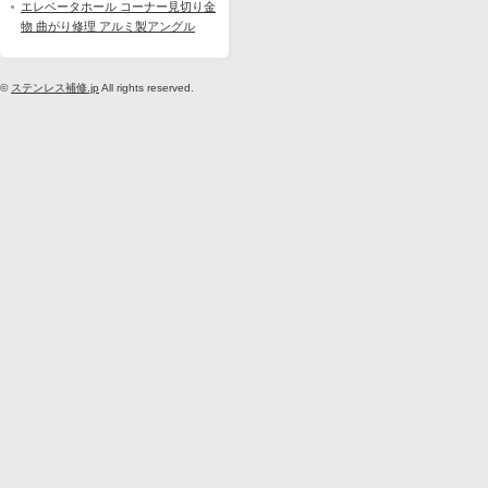
エレベータホール コーナー見切り金
物 曲がり修理 アルミ製アングル
©
ステンレス補修.jp
All rights reserved.