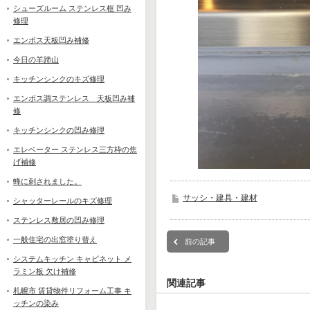
シューズルーム ステンレス框 凹み
修理
エンボス天板凹み補修
今日の羊蹄山
キッチンシンクのキズ修理
エンボス調ステンレス 天板凹み補
修
キッチンシンクの凹み修理
エレベーター ステンレス三方枠の焦
げ補修
蜂に刺されました。
サッシ・建具・建材
シャッターレールのキズ修理
ステンレス敷居の凹み修理
一般住宅の出窓塗り替え
前の記事
システムキッチン キャビネット メ
ラミン板 欠け補修
関連記事
札幌市 賃貸物件リフォーム工事 キ
ッチンの染み