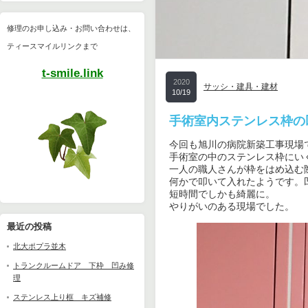
修理のお申し込み・お問い合わせは、
ティースマイルリンクまで
t-smile.link
2020
サッシ・建具・建材
10/19
手術室内ステンレス枠の
今回も旭川の病院新築工事現場で
手術室の中のステンレス枠にい
一人の職人さんが枠をはめ込む際
何かで叩いて入れたようです。凹
短時間でしかも綺麗に。

やりがいのある現場でした。
最近の投稿
北大ポプラ並木
トランクルームドア 下枠 凹み修
理
ステンレス上り框 キズ補修