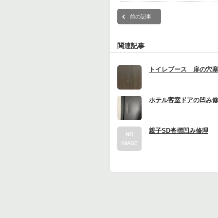
前の記事
関連記事
トイレブース 扉の穴
ホテル客室ドアの凹み
親子SD沓摺凹み修理