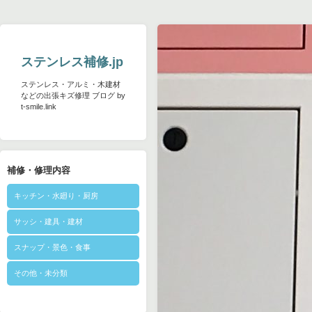
ステンレス補修.jp
ステンレス・アルミ・木建材
などの出張キズ修理 ブログ by
t-smile.link
補修・修理内容
キッチン・水廻り・厨房
サッシ・建具・建材
スナップ・景色・食事
その他・未分類