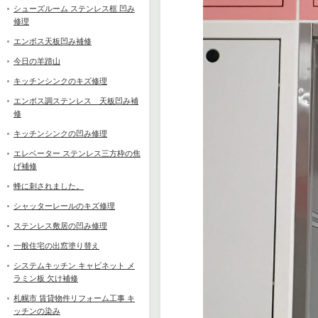
シューズルーム ステンレス框 凹み
修理
エンボス天板凹み補修
今日の羊蹄山
キッチンシンクのキズ修理
エンボス調ステンレス 天板凹み補
修
キッチンシンクの凹み修理
エレベーター ステンレス三方枠の焦
げ補修
蜂に刺されました。
シャッターレールのキズ修理
ステンレス敷居の凹み修理
一般住宅の出窓塗り替え
システムキッチン キャビネット メ
ラミン板 欠け補修
札幌市 賃貸物件リフォーム工事 キ
ッチンの染み