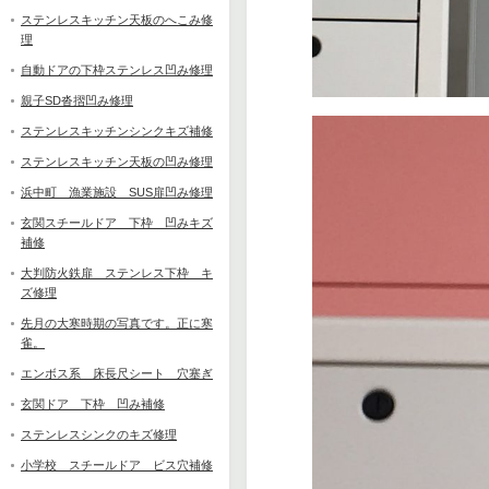
ステンレスキッチン天板のへこみ修
理
自動ドアの下枠ステンレス凹み修理
親子SD沓摺凹み修理
ステンレスキッチンシンクキズ補修
ステンレスキッチン天板の凹み修理
浜中町 漁業施設 SUS扉凹み修理
玄関スチールドア 下枠 凹みキズ
補修
大判防火鉄扉 ステンレス下枠 キ
ズ修理
先月の大寒時期の写真です。正に寒
雀。
エンボス系 床長尺シート 穴塞ぎ
玄関ドア 下枠 凹み補修
ステンレスシンクのキズ修理
小学校 スチールドア ビス穴補修