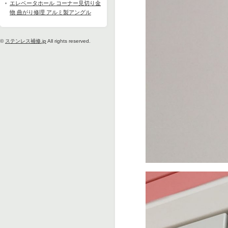
エレベータホール コーナー見切り金
物 曲がり修理 アルミ製アングル
©
ステンレス補修.jp
All rights reserved.