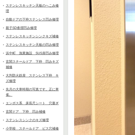
ステンレスキッチン天板のへこみ修
理
自動ドアの下枠ステンレス凹み修理
親子SD沓摺凹み修理
ステンレスキッチンシンクキズ補修
ステンレスキッチン天板の凹み修理
浜中町 漁業施設 SUS扉凹み修理
玄関スチールドア 下枠 凹みキズ
補修
大判防火鉄扉 ステンレス下枠 キ
ズ修理
先月の大寒時期の写真です。正に寒
雀。
エンボス系 床長尺シート 穴塞ぎ
玄関ドア 下枠 凹み補修
ステンレスシンクのキズ修理
小学校 スチールドア ビス穴補修