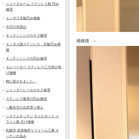
シューズルーム ステンレス框 凹み
修理
エンボス天板凹み補修
今日の羊蹄山
キッチンシンクのキズ修理
補修後 ↓
エンボス調ステンレス 天板凹み補
修
キッチンシンクの凹み修理
エレベーター ステンレス三方枠の焦
げ補修
蜂に刺されました。
シャッターレールのキズ修理
ステンレス敷居の凹み修理
一般住宅の出窓塗り替え
システムキッチン キャビネット メ
ラミン板 欠け補修
札幌市 賃貸物件リフォーム工事 キ
ッチンの染み