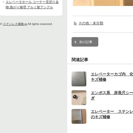
エレベータホール コーナー見切り金
物 曲がり修理 アルミ製アングル
その他・未分類
©
ステンレス補修.jp
All rights reserved.
前の記事
関連記事
エレベーターカゴ内 
キズ補修
エンボス系 床長尺シ
ぎ
エレベーター ステン
のキズ補修