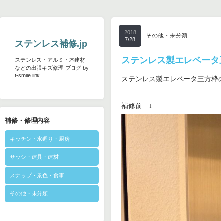
2018
その他・未分類
7/28
ステンレス補修.jp
ステンレス製エレベータ
ステンレス・アルミ・木建材
などの出張キズ修理 ブログ by
t-smile.link
ステンレス製エレベータ三方枠
補修前 ↓
補修・修理内容
キッチン・水廻り・厨房
サッシ・建具・建材
スナップ・景色・食事
その他・未分類