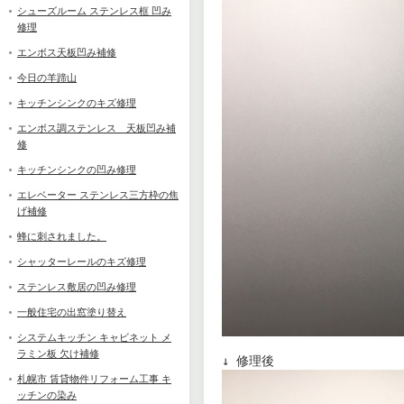
シューズルーム ステンレス框 凹み
修理
エンボス天板凹み補修
今日の羊蹄山
キッチンシンクのキズ修理
エンボス調ステンレス 天板凹み補
修
キッチンシンクの凹み修理
エレベーター ステンレス三方枠の焦
げ補修
蜂に刺されました。
シャッターレールのキズ修理
ステンレス敷居の凹み修理
一般住宅の出窓塗り替え
システムキッチン キャビネット メ
ラミン板 欠け補修
札幌市 賃貸物件リフォーム工事 キ
ッチンの染み