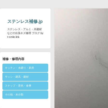
ステンレス補修.jp
ステンレス・アルミ・木建材
などの出張キズ修理 ブログ by
t-smile.link
補修・修理内容
キッチン・水廻り・厨房
サッシ・建具・建材
スナップ・景色・食事
その他・未分類