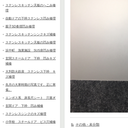
ステンレスキッチン天板のへこみ修
理
自動ドアの下枠ステンレス凹み修理
親子SD沓摺凹み修理
ステンレスキッチンシンクキズ補修
ステンレスキッチン天板の凹み修理
浜中町 漁業施設 SUS扉凹み修理
玄関スチールドア 下枠 凹みキズ
補修
大判防火鉄扉 ステンレス下枠 キ
ズ修理
先月の大寒時期の写真です。正に寒
雀。
エンボス系 床長尺シート 穴塞ぎ
玄関ドア 下枠 凹み補修
ステンレスシンクのキズ修理
小学校 スチールドア ビス穴補修
その他・未分類