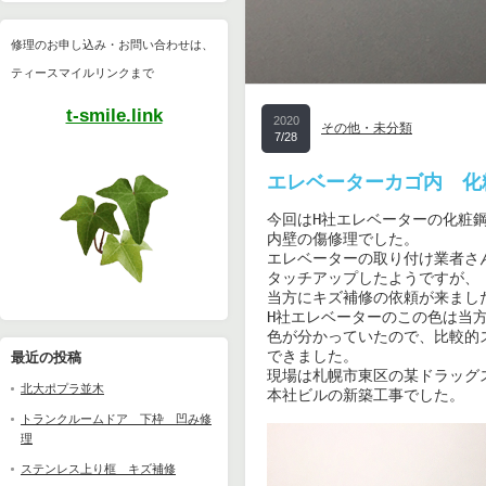
修理のお申し込み・お問い合わせは、
ティースマイルリンクまで
t-smile.link
2020
その他・未分類
7/28
エレベーターカゴ内 化
今回はH社エレベーターの化粧鋼
内壁の傷修理でした。

エレベーターの取り付け業者さん
タッチアップしたようですが、

当方にキズ補修の依頼が来ました
H社エレベーターのこの色は当方
色が分かっていたので、比較的ス
できました。

最近の投稿
現場は札幌市東区の某ドラッグス
北大ポプラ並木
本社ビルの新築工事でした。

トランクルームドア 下枠 凹み修
理
ステンレス上り框 キズ補修